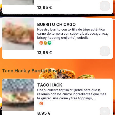
alérgenos en función de su salsa)
0
12,95 €
BURRITO CHICAGO
Nuestro burrito con tortilla de trigo auténtica
carne de ternera con sabor a barbacoa, arroz,
krispy (topping crujiente), cebolla
caramelizada, lechuga y tu salsa favorita
(consulte alérgenos en función de su salsa)
0
13,95 €
Taco Hack y Burrito Bowl🌮
TACO HACK
Una suculenta tortilla crujiente para que la
rellenes con los cuatro ingredientes que más
te gusten: una carne y tres toppings,
aderezados con tu sal. (consulte los alérgenos
según su configuración)
0
8,95 €