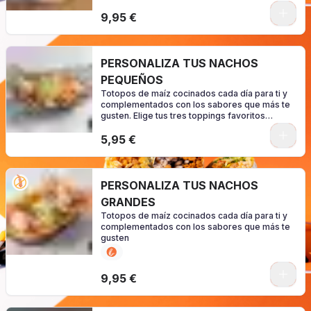
0
9,95 €
PERSONALIZA TUS NACHOS
PEQUEÑOS
Totopos de maíz cocinados cada día para ti y
complementados con los sabores que más te
gusten. Elige tus tres toppings favoritos
(consulte los alérgenos según su
0
configuración)
5,95 €
PERSONALIZA TUS NACHOS
GRANDES
Totopos de maíz cocinados cada día para ti y
complementados con los sabores que más te
gusten
0
9,95 €