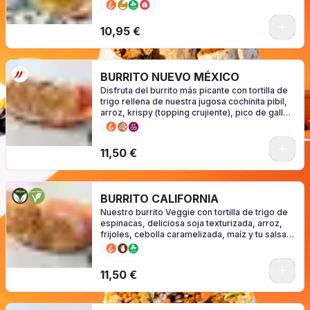
(consulte alérgenos en función de su salsa)
0
10,95 €
BURRITO NUEVO MÉXICO
Disfruta del burrito más picante con tortilla de
trigo rellena de nuestra jugosa cochinita pibil,
arroz, krispy (topping crujiente), pico de gallo,
jalapeños y tu salsa favorita. (consulte
alérgenos en función de su salsa).
0
11,50 €
BURRITO CALIFORNIA
Nuestro burrito Veggie con tortilla de trigo de
espinacas, deliciosa soja texturizada, arroz,
frijoles, cebolla caramelizada, maíz y tu salsa
favorita ¡NICEEE! (consulte alérgenos en
función de su salsa)
0
11,50 €