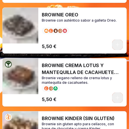
BROWNIE OREO
Brownie con auténtico sabor a galleta Oreo.
0
5,50 €
BROWNIE CREMA LOTUS Y
MANTEQUILLA DE CACAHUETE
Brownie vegano relleno de crema lotus y
(Vegano)
mantequilla de cacahuetes.
0
5,50 €
BROWNIE KINDER (SIN GLUTEN)
Brownie sin gluten apto para celíacos, con
base de chocolate y crema Kinder.