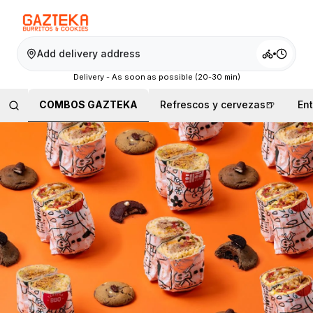
Add delivery address
Delivery - As soon as possible (20-30 min)
COMBOS GAZTEKA
Refrescos y cervezas🍺
En