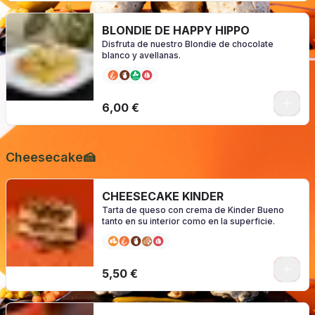
BLONDIE DE HAPPY HIPPO
Disfruta de nuestro Blondie de chocolate
blanco y avellanas.
0
6,00 €
Cheesecake🍰
CHEESECAKE KINDER
Tarta de queso con crema de Kinder Bueno
tanto en su interior como en la superficie.
0
5,50 €