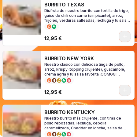
BURRITO TEXAS
Disfruta de nuestro burrito con tortilla de trigo,
guiso de chili con carne (sin picante), arroz,
frijoles, verduras salteadas, lechuga y tu salsa
favorita ¡GO! (consulte alérgenos en función de
su salsa).
0
12,95 €
BURRITO NEW YORK
Nuestro clásico con deliciosa tinga de pollo,
arroz, krispy (topping crujiente), guacamole,
crema agria y tu salsa favorita ¡OOMGG!
(consulte alérgenos en función de su salsa)
0
12,95 €
BURRITO KENTUCKY
Nuestro burrito más crujiente, con tiras de
pollo rebozadas, lechuga, cebolla
caramelizada, Cheddar en loncha, salsa de
queso y tu salsa favorita. ¡CRUUNCH! (consulte