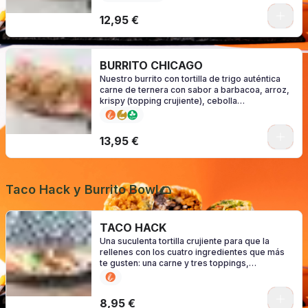
alérgenos en función de su salsa)
0
12,95 €
BURRITO CHICAGO
Nuestro burrito con tortilla de trigo auténtica
carne de ternera con sabor a barbacoa, arroz,
krispy (topping crujiente), cebolla
caramelizada, lechuga y tu salsa favorita
(consulte alérgenos en función de su salsa)
0
13,95 €
Taco Hack y Burrito Bowl🌮
TACO HACK
Una suculenta tortilla crujiente para que la
rellenes con los cuatro ingredientes que más
te gusten: una carne y tres toppings,
aderezados con tu sal. (consulte los alérgenos
según su configuración)
0
8,95 €