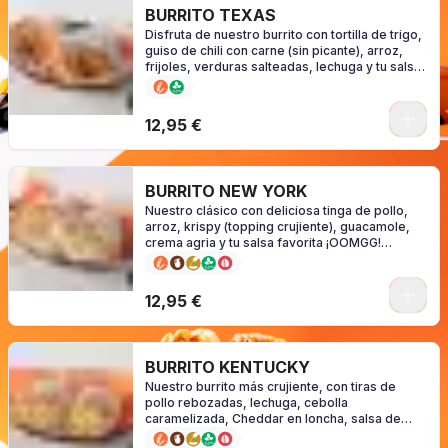
BURRITO TEXAS
Disfruta de nuestro burrito con tortilla de trigo,
guiso de chili con carne (sin picante), arroz,
frijoles, verduras salteadas, lechuga y tu salsa
favorita ¡GO! (consulte alérgenos en función de
su salsa).
0
12,95 €
BURRITO NEW YORK
Nuestro clásico con deliciosa tinga de pollo,
arroz, krispy (topping crujiente), guacamole,
crema agria y tu salsa favorita ¡OOMGG!
(consulte alérgenos en función de su salsa)
0
12,95 €
BURRITO KENTUCKY
Nuestro burrito más crujiente, con tiras de
pollo rebozadas, lechuga, cebolla
caramelizada, Cheddar en loncha, salsa de
queso y tu salsa favorita. ¡CRUUNCH! (consulte