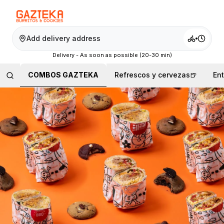
Add delivery address
Delivery - As soon as possible (20-30 min)
COMBOS GAZTEKA
Refrescos y cervezas🍺
En