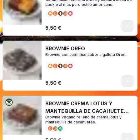
cookie al más puro estilo americano.
0
5,50 €
BROWNIE OREO
Brownie con auténtico sabor a galleta Oreo.
0
5,50 €
BROWNIE CREMA LOTUS Y
MANTEQUILLA DE CACAHUETE
Brownie vegano relleno de crema lotus y
(Vegano)
mantequilla de cacahuetes.
0