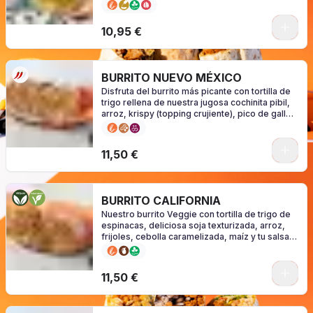
(consulte alérgenos en función de su salsa)
0
10,95 €
BURRITO NUEVO MÉXICO
Disfruta del burrito más picante con tortilla de
trigo rellena de nuestra jugosa cochinita pibil,
arroz, krispy (topping crujiente), pico de gallo,
jalapeños y tu salsa favorita. (consulte
alérgenos en función de su salsa).
0
11,50 €
BURRITO CALIFORNIA
Nuestro burrito Veggie con tortilla de trigo de
espinacas, deliciosa soja texturizada, arroz,
frijoles, cebolla caramelizada, maíz y tu salsa
favorita ¡NICEEE! (consulte alérgenos en
función de su salsa)
0
11,50 €