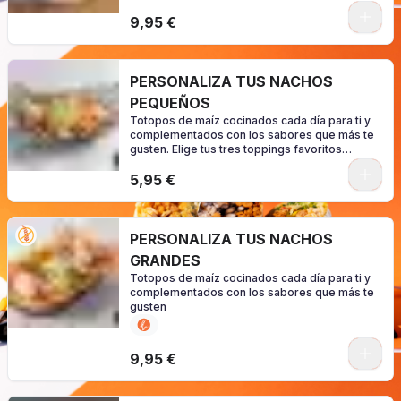
0
9,95 €
PERSONALIZA TUS NACHOS
PEQUEÑOS
Totopos de maíz cocinados cada día para ti y
complementados con los sabores que más te
gusten. Elige tus tres toppings favoritos
(consulte los alérgenos según su
0
configuración)
5,95 €
PERSONALIZA TUS NACHOS
GRANDES
Totopos de maíz cocinados cada día para ti y
complementados con los sabores que más te
gusten
0
9,95 €